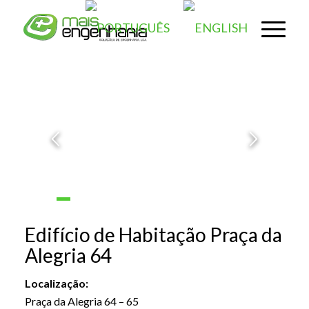
1
2
3
4
5
6
7
8
9
10
11
12
Edifício de Habitação Praça da
Alegria 64
Localização:
Praça da Alegria 64 – 65