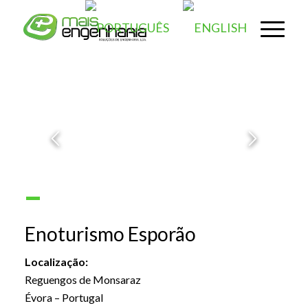
1
2
3
4
5
6
7
8
9
10
11
12
13
14
18
19
Enoturismo Esporão
Localização:
Reguengos de Monsaraz
Évora – Portugal